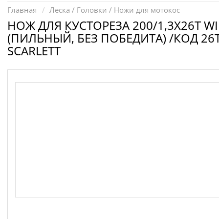
Запчасти для электроинструмента другие
Главная
Леска / Головки / Ножи для мотокос
Конденсаторы
НОЖ ДЛЯ КУСТОРЕЗА 200/1,3X26T W
(ПИЛЬНЫЙ, БЕЗ ПОБЕДИТА) /КОД 26
Якоря, статоры
SCARLETT
Аккумуляторы, зарядные устройства
Щётки, щёточные узлы
Ремни для электроинструмента