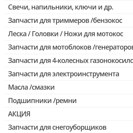
Свечи, напильники, ключи и др.
Запчасти для бензопил Oleo-mac, Echo и др.
Запчасти для триммеров /бензокос
Леска / Головки / Ножи для мотокос
Запчасти для Китайских триммеров
Запчасти для мотокос Stihl /Husqvarna /Oleo-mac /Echo и др.
Запчасти для мотоблоков /генераторо
Запчасти для 4-колесных газонокосил
Запчасти для электроинструмента
Масла /смазки
Двигатели, редукторы для шуруповертов
Патроны для шуруповертов / перфораторов
Подшипники /ремни
Выключатели, переключатели
АКЦИЯ
Запчасти для перфораторов и отбойных молотков
Запчасти для УШМ (болгарок)
Запчасти для снегоуборщиков
Скидка 50%