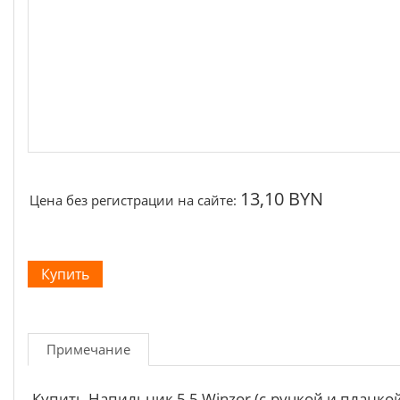
Щётки, щёточные узлы
Ремни для электроинструмента
13,10 BYN
Цена без регистрации на сайте:
Примечание
Купить Напильник 5,5 Winzor (с ручкой и планко