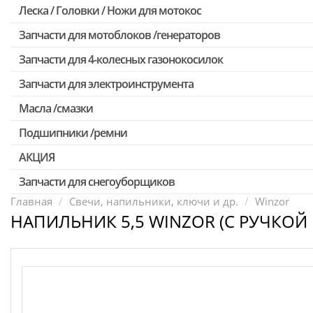
Леска / Головки / Ножи для мотокос
Запчасти для Китайских триммеров
Запчасти для мотокос Stihl /Husqvarna /Oleo-mac /Echo и др.
Запчасти для мотоблоков /генераторов
Запчасти для 4-колесных газонокосилок
Запчасти для электроинструмента
Масла /смазки
Двигатели, редукторы для шуруповертов
Патроны для шуруповертов / перфораторов
Подшипники /ремни
Выключатели, переключатели
АКЦИЯ
Запчасти для перфораторов и отбойных молотков
Запчасти для снегоуборщиков
Скидка 50%
Запчасти для УШМ (болгарок)
Главная
Свечи, напильники, ключи и др.
Winzor
НАПИЛЬНИК 5,5 WINZOR (С РУЧКОЙ
Запчасти для электроинструмента другие
Конденсаторы
Якоря, статоры
Аккумуляторы, зарядные устройства