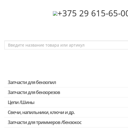
‎+375 29 615-65-0
Запчасти для бензопил
Запчасти для бензорезов
Запчасти для бензопил Stihl
Запчасти для бензопил Husqvarna, Partner
Цепи /Шины
Запчасти для Китайских бензопил
Свечи, напильники, ключи и др.
Запчасти для бензопил Oleo-mac, Echo и др.
Запчасти для триммеров /бензокос