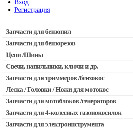
Вход
Регистрация
Запчасти для бензопил
Запчасти для бензорезов
Запчасти для бензопил Stihl
Запчасти для бензопил Husqvarna, Partner
Цепи /Шины
Запчасти для Китайских бензопил
Свечи, напильники, ключи и др.
Запчасти для бензопил Oleo-mac, Echo и др.
Запчасти для триммеров /бензокос
Леска / Головки / Ножи для мотокос
Запчасти для Китайских триммеров
Запчасти для мотокос Stihl /Husqvarna /Oleo-mac /Echo и др
Запчасти для мотоблоков /генераторов
Запчасти для 4-колесных газонокосилок
Запчасти для электроинструмента