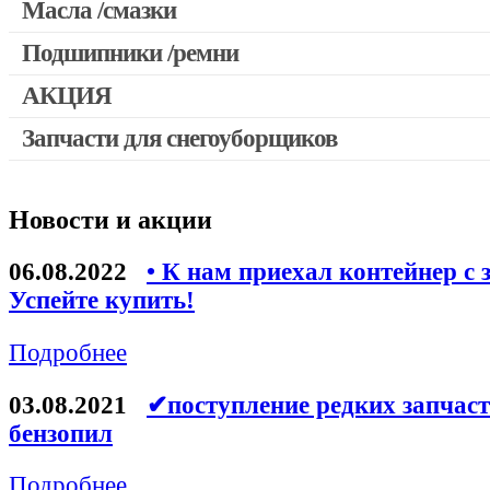
Масла /смазки
Двигатели, редукторы для шуруповертов
Патроны для шуруповертов / перфораторов
Подшипники /ремни
Выключатели, переключатели
АКЦИЯ
Запчасти для перфораторов и отбойных молотков
Запчасти для снегоуборщиков
Скидка 50%
Запчасти для УШМ (болгарок)
Запчасти для электроинструмента другие
Новости и акции
Конденсаторы
Якоря, статоры
06.08.2022
• К нам приехал контейнер с 
Аккумуляторы, зарядные устройства
Успейте купить!
Щётки, щёточные узлы
Подробнее
Ремни для электроинструмента
03.08.2021
✔поступление редких запчаст
бензопил
Подробнее