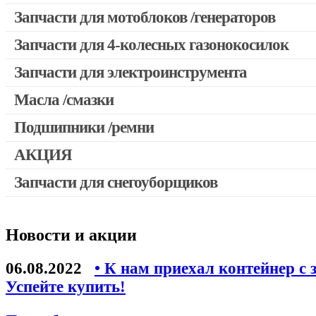
Запчасти для мотокос Stihl /Husqvarna /Oleo-mac /Echo и др
Запчасти для мотоблоков /генераторов
Запчасти для 4-колесных газонокосилок
Запчасти для электроинструмента
Масла /смазки
Двигатели, редукторы для шуруповертов
Патроны для шуруповертов / перфораторов
Подшипники /ремни
Выключатели, переключатели
АКЦИЯ
Запчасти для перфораторов и отбойных молотков
Запчасти для снегоуборщиков
Скидка 50%
Запчасти для УШМ (болгарок)
Запчасти для электроинструмента другие
Новости и акции
Конденсаторы
Якоря, статоры
06.08.2022
• К нам приехал контейнер с 
Аккумуляторы, зарядные устройства
Успейте купить!
Щётки, щёточные узлы