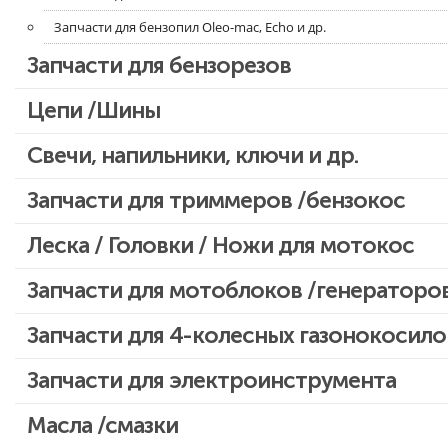
Запчасти для бензопил Oleo-mac, Echo и др.
Запчасти для бензорезов
Цепи /Шины
Свечи, напильники, ключи и др.
Запчасти для триммеров /бензокос
Запчасти для Китайских триммеров
Леска / Головки / Ножи для мотокос
Запчасти для мотокос Stihl /Husqvarna /Oleo-mac /Echo и др.
Запчасти для мотоблоков /генераторо
Запчасти для 4-колесных газонокосило
Запчасти для электроинструмента
Двигатели, редукторы для шуруповертов
Масла /смазки