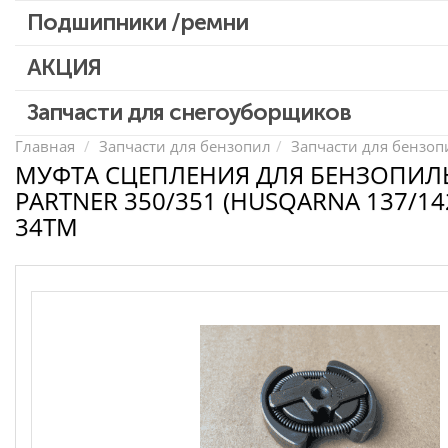
Патроны для шуруповертов / перфораторов
Подшипники /ремни
Выключатели, переключатели
АКЦИЯ
Запчасти для перфораторов и отбойных молотков
Запчасти для УШМ (болгарок)
Скидка 50%
Запчасти для снегоуборщиков
Запчасти для электроинструмента другие
Главная
Запчасти для бензопил
Запчасти для бензопи
МУФТА СЦЕПЛЕНИЯ ДЛЯ БЕНЗОПИЛ
Конденсаторы
PARTNER 350/351 (HUSQARNA 137/142
Якоря, статоры
34TM
Аккумуляторы, зарядные устройства
Щётки, щёточные узлы
Ремни для электроинструмента