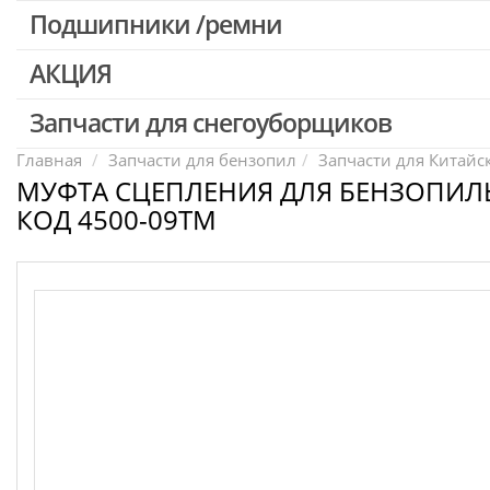
Патроны для шуруповертов / перфораторов
Подшипники /ремни
Выключатели, переключатели
АКЦИЯ
Запчасти для перфораторов и отбойных молотков
Запчасти для УШМ (болгарок)
Запчасти для снегоуборщиков
Скидка 50%
Запчасти для электроинструмента другие
Главная
Запчасти для бензопил
Запчасти для Китайс
МУФТА СЦЕПЛЕНИЯ ДЛЯ БЕНЗОПИЛЫ 
Конденсаторы
КОД 4500-09TM
Якоря, статоры
Аккумуляторы, зарядные устройства
Щётки, щёточные узлы
Ремни для электроинструмента