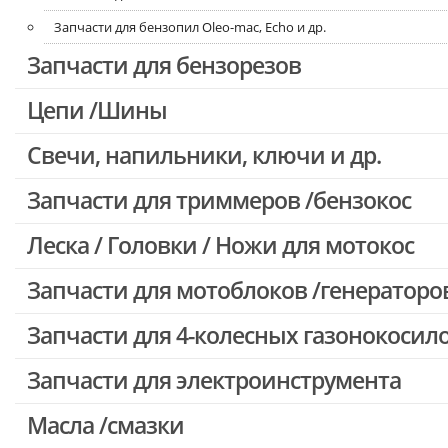
Запчасти для бензопил Oleo-mac, Echo и др.
Запчасти для бензорезов
Цепи /Шины
Свечи, напильники, ключи и др.
Запчасти для триммеров /бензокос
Леска / Головки / Ножи для мотокос
Запчасти для Китайских триммеров
Запчасти для мотокос Stihl /Husqvarna /Oleo-mac /Echo и др.
Запчасти для мотоблоков /генераторо
Запчасти для 4-колесных газонокосил
Запчасти для электроинструмента
Масла /смазки
Двигатели, редукторы для шуруповертов