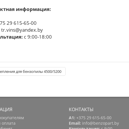
ктная информация:
75 29 615-65-00
:
tr.vins@yandex.by
льтация:
с 9:00-18:00
епления для бензопилы 4500/5200
АЦИЯ
КОНТАКТЫ
покупателям
A1:
+375 29 615-65-00
и оплата
Email:
info@benzopart.by
абинет
Консультация:
с 9:00-