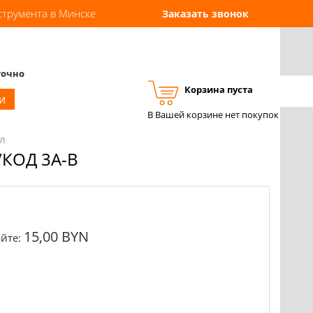
струмента в Минске
Заказать звонок
точно
Корзина пуста
Вход
Регистрация
и
В Вашей корзине нет покупок
л
КОД 3A-B
15,00 BYN
йте: