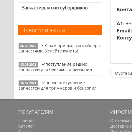
Выключатели, переключатели
Запчасти для снегоуборщиков
Скидка 50%
Конта
Запчасти для перфораторов и
отбойных молотков
A1:
+3
Новости и акции
Email
Запчасти для УШМ (болгарок)
Консу
Запчасти для электроинструмента
• К нам приехал контейнер с
другие
06.08.2022
запчастями. Успейте купить!
Конденсаторы
✔поступление редких
03.08.2021
Якоря, статоры
Подробнее
запчастей для бензокос и бензопил
Муфта сц
Аккумуляторы, зарядные устройства
✅новое поступление
26.07.2021
Щётки, щёточные узлы
Подробнее
запчастей для триммеров и бензопил
Ремни для электроинструмента
Подробнее
ПОКУПАТЕЛЯМ
ИНФОРМ
Главная
Оптовым 
Каталог
Доставка 
О нас
Личный к