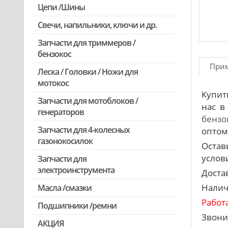
Цепи /Шины
Свечи, напильники, ключи и др.
Запчасти для триммеров /
бензокос
При
Леска / Головки / Ножи для
Запчасти для Китайских триммеров
мотокос
Запчасти для мотокос Stihl
Купит
/Husqvarna /Oleo-mac /Echo и др.
Запчасти для мотоблоков /
нас в
генераторов
бензо
Запчасти для 4-колесных
оптом,
газонокосилок
Остав
услови
Запчасти для
электроинструмента
Доста
Налич
Масла /смазки
Двигатели, редукторы для
шуруповертов
Работ
Подшипники /ремни
Патроны для шуруповертов /
Звони
АКЦИЯ
перфораторов