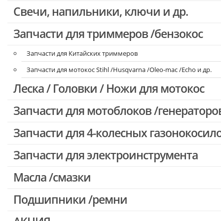
Свечи, напильники, ключи и др.
Запчасти для бензопил Oleo-mac, Echo и др.
Запчасти для триммеров /бензокос
Запчасти для Китайских триммеров
Запчасти для мотокос Stihl /Husqvarna /Oleo-mac /Echo и др.
Леска / Головки / Ножи для мотокос
Запчасти для мотоблоков /генераторо
Запчасти для 4-колесных газонокосил
Запчасти для электроинструмента
Масла /смазки
Двигатели, редукторы для шуруповертов
Патроны для шуруповертов / перфораторов
Подшипники /ремни
Выключатели, переключатели