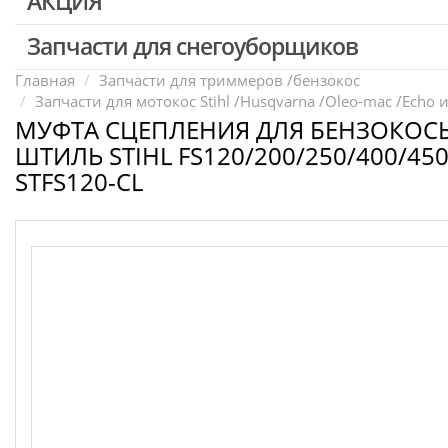
АКЦИЯ
Запчасти для перфораторов и отбойных молотков
Запчасти для УШМ (болгарок)
Запчасти для снегоуборщиков
Скидка 50%
Запчасти для электроинструмента другие
Главная
Запчасти для триммеров /бензокос
Запчасти для мотокос Stihl /Husqvarna /Oleo-mac /Echo и
Конденсаторы
МУФТА СЦЕПЛЕНИЯ ДЛЯ БЕНЗОКОСЫ
Якоря, статоры
ШТИЛЬ STIHL FS120/200/250/400/45
Аккумуляторы, зарядные устройства
STFS120-CL
Щётки, щёточные узлы
Ремни для электроинструмента