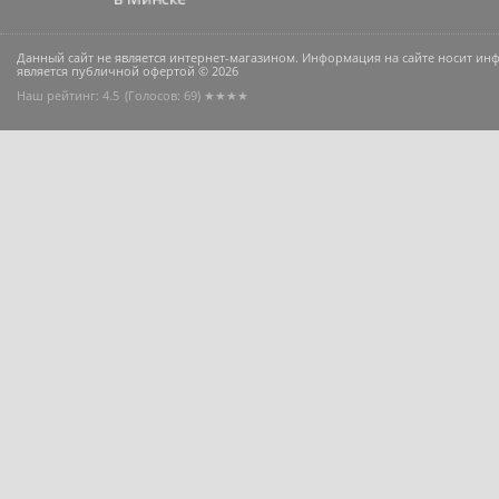
Данный сайт не является интернет-магазином. Информация на сайте носит и
является публичной офертой © 2026
Наш рейтинг: 4.5
(Голосов:
69
) ★★★★