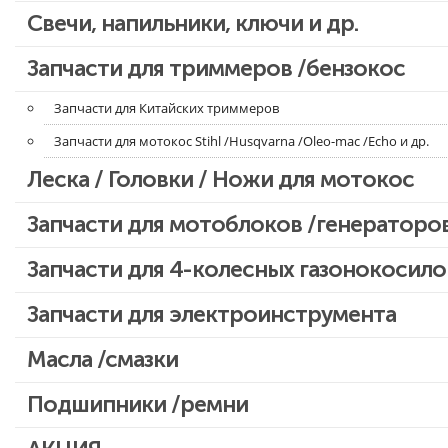
Свечи, напильники, ключи и др.
Запчасти для бензопил Oleo-mac, Echo и др.
Запчасти для триммеров /бензокос
Запчасти для Китайских триммеров
Запчасти для мотокос Stihl /Husqvarna /Oleo-mac /Echo и др.
Леска / Головки / Ножи для мотокос
Запчасти для мотоблоков /генераторо
Запчасти для 4-колесных газонокосило
Запчасти для электроинструмента
Двигатели, редукторы для шуруповертов
Масла /смазки
Патроны для шуруповертов / перфораторов
Подшипники /ремни
Выключатели, переключатели