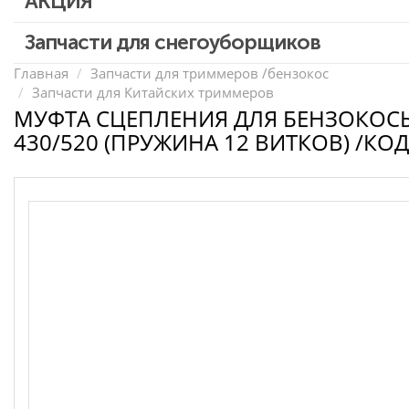
АКЦИЯ
Запчасти для перфораторов и отбойных молотков
Запчасти для УШМ (болгарок)
Скидка 50%
Запчасти для снегоуборщиков
Запчасти для электроинструмента другие
Главная
Запчасти для триммеров /бензокос
Запчасти для Китайских триммеров
Конденсаторы
МУФТА СЦЕПЛЕНИЯ ДЛЯ БЕНЗОКОСЫ
Якоря, статоры
430/520 (ПРУЖИНА 12 ВИТКОВ) /КОД
Аккумуляторы, зарядные устройства
Щётки, щёточные узлы
Ремни для электроинструмента