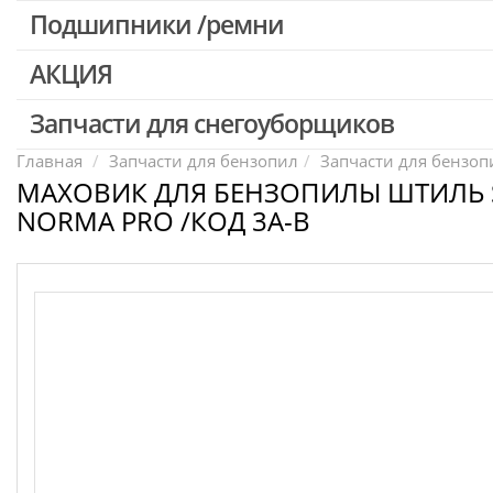
Патроны для шуруповертов / перфораторов
Подшипники /ремни
Выключатели, переключатели
АКЦИЯ
Запчасти для перфораторов и отбойных молотков
Запчасти для УШМ (болгарок)
Запчасти для снегоуборщиков
Скидка 50%
Запчасти для электроинструмента другие
Главная
Запчасти для бензопил
Запчасти для бензопи
МАХОВИК ДЛЯ БЕНЗОПИЛЫ ШТИЛЬ S
Конденсаторы
NORMA PRO /КОД 3A-B
Якоря, статоры
Аккумуляторы, зарядные устройства
Щётки, щёточные узлы
Ремни для электроинструмента