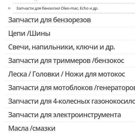
Запчасти для бензопил Oleo-mac, Echo и др.
Запчасти для бензорезов
Цепи /Шины
Свечи, напильники, ключи и др.
Запчасти для триммеров /бензокос
Леска / Головки / Ножи для мотокос
Запчасти для Китайских триммеров
Запчасти для мотокос Stihl /Husqvarna /Oleo-mac /Echo и др.
Запчасти для мотоблоков /генераторо
Запчасти для 4-колесных газонокосил
Запчасти для электроинструмента
Масла /смазки
Двигатели, редукторы для шуруповертов