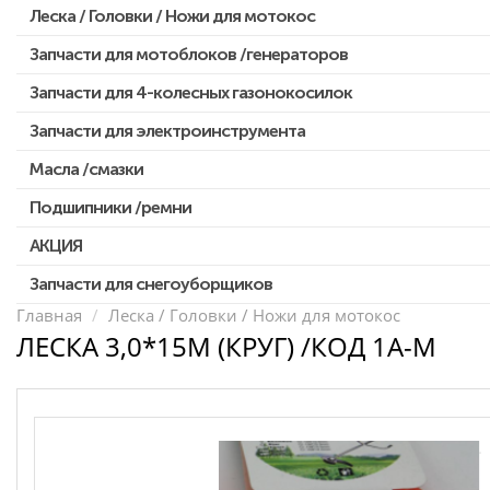
Леска / Головки / Ножи для мотокос
Запчасти для Китайских триммеров
Запчасти для мотокос Stihl /Husqvarna /Oleo-mac /Echo и др.
Запчасти для мотоблоков /генераторов
Запчасти для 4-колесных газонокосилок
Запчасти для электроинструмента
Масла /смазки
Двигатели, редукторы для шуруповертов
Патроны для шуруповертов / перфораторов
Подшипники /ремни
Выключатели, переключатели
АКЦИЯ
Запчасти для перфораторов и отбойных молотков
Запчасти для снегоуборщиков
Скидка 50%
Запчасти для УШМ (болгарок)
Главная
Леска / Головки / Ножи для мотокос
ЛЕСКА 3,0*15М (КРУГ) /КОД 1A-M
Запчасти для электроинструмента другие
Конденсаторы
Якоря, статоры
Аккумуляторы, зарядные устройства