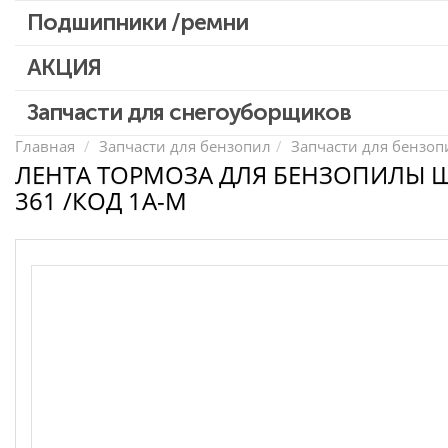
Патроны для шуруповертов / перфораторов
Подшипники /ремни
Выключатели, переключатели
АКЦИЯ
Запчасти для перфораторов и отбойных молотков
Запчасти для УШМ (болгарок)
Скидка 50%
Запчасти для снегоуборщиков
Запчасти для электроинструмента другие
Главная
Запчасти для бензопил
Запчасти для бензопи
ЛЕНТА ТОРМОЗА ДЛЯ БЕНЗОПИЛЫ Ш
Конденсаторы
361 /КОД 1A-M
Якоря, статоры
Аккумуляторы, зарядные устройства
Щётки, щёточные узлы
Ремни для электроинструмента