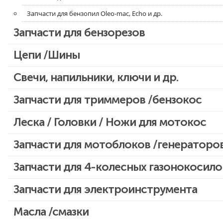
Запчасти для бензопил Oleo-mac, Echo и др.
Запчасти для бензорезов
Цепи /Шины
Свечи, напильники, ключи и др.
Запчасти для триммеров /бензокос
Запчасти для Китайских триммеров
Леска / Головки / Ножи для мотокос
Запчасти для мотокос Stihl /Husqvarna /Oleo-mac /Echo и др.
Запчасти для мотоблоков /генераторо
Запчасти для 4-колесных газонокосило
Запчасти для электроинструмента
Двигатели, редукторы для шуруповертов
Масла /смазки