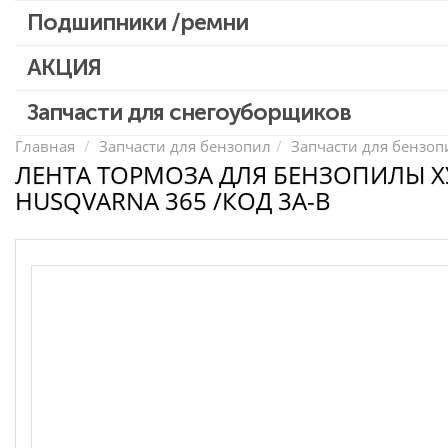
Патроны для шуруповертов / перфораторов
Подшипники /ремни
Выключатели, переключатели
АКЦИЯ
Запчасти для перфораторов и отбойных молотков
Запчасти для УШМ (болгарок)
Скидка 50%
Запчасти для снегоуборщиков
Запчасти для электроинструмента другие
Главная
Запчасти для бензопил
Запчасти для бензопи
ЛЕНТА ТОРМОЗА ДЛЯ БЕНЗОПИЛЫ 
Конденсаторы
HUSQVARNA 365 /КОД 3A-B
Якоря, статоры
Аккумуляторы, зарядные устройства
Щётки, щёточные узлы
Ремни для электроинструмента