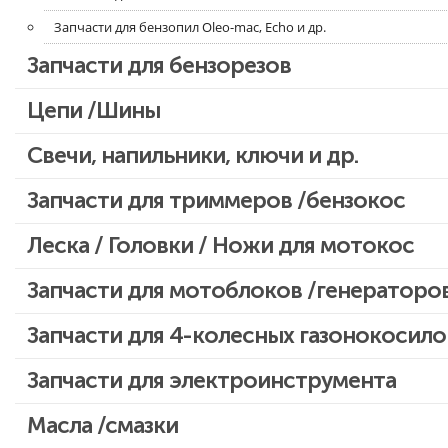
Запчасти для бензопил Oleo-mac, Echo и др.
Запчасти для бензорезов
Цепи /Шины
Свечи, напильники, ключи и др.
Запчасти для триммеров /бензокос
Запчасти для Китайских триммеров
Леска / Головки / Ножи для мотокос
Запчасти для мотокос Stihl /Husqvarna /Oleo-mac /Echo и др.
Запчасти для мотоблоков /генераторо
Запчасти для 4-колесных газонокосило
Запчасти для электроинструмента
Двигатели, редукторы для шуруповертов
Масла /смазки