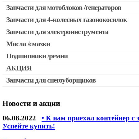
Запчасти для мотокос Stihl /Husqvarna /Oleo-mac /Echo и др
Запчасти для мотоблоков /генераторов
Запчасти для 4-колесных газонокосилок
Запчасти для электроинструмента
Масла /смазки
Двигатели, редукторы для шуруповертов
Патроны для шуруповертов / перфораторов
Подшипники /ремни
Выключатели, переключатели
АКЦИЯ
Запчасти для перфораторов и отбойных молотков
Запчасти для снегоуборщиков
Скидка 50%
Запчасти для УШМ (болгарок)
Запчасти для электроинструмента другие
Новости и акции
Конденсаторы
Якоря, статоры
06.08.2022
• К нам приехал контейнер с 
Аккумуляторы, зарядные устройства
Успейте купить!
Щётки, щёточные узлы