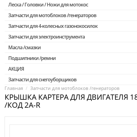
Леска / Головки / Ножи для мотокос
Запчасти для Китайских триммеров
Запчасти для мотокос Stihl /Husqvarna /Oleo-mac /Echo и др.
Запчасти для мотоблоков /генераторов
Запчасти для 4-колесных газонокосилок
Запчасти для электроинструмента
Масла /смазки
Двигатели, редукторы для шуруповертов
Патроны для шуруповертов / перфораторов
Подшипники /ремни
Выключатели, переключатели
АКЦИЯ
Запчасти для перфораторов и отбойных молотков
Запчасти для снегоуборщиков
Скидка 50%
Запчасти для УШМ (болгарок)
Главная
Запчасти для мотоблоков /генераторов
КРЫШКА КАРТЕРА ДЛЯ ДВИГАТЕЛЯ 18
Запчасти для электроинструмента другие
/КОД 2A-R
Конденсаторы
Якоря, статоры
Аккумуляторы, зарядные устройства