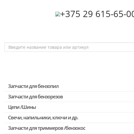
‎+375 29 615-65-0
Запчасти для бензопил
Запчасти для бензорезов
Запчасти для бензопил Stihl
Запчасти для бензопил Husqvarna, Partner
Цепи /Шины
Запчасти для Китайских бензопил
Свечи, напильники, ключи и др.
Запчасти для бензопил Oleo-mac, Echo и др.
Запчасти для триммеров /бензокос