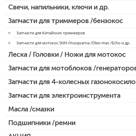
Свечи, напильники, ключи и др.
Запчасти для бензопил Oleo-mac, Echo и др.
Запчасти для триммеров /бензокос
Запчасти для Китайских триммеров
Запчасти для мотокос Stihl /Husqvarna /Oleo-mac /Echo и др.
Леска / Головки / Ножи для мотокос
Запчасти для мотоблоков /генераторо
Запчасти для 4-колесных газонокосило
Запчасти для электроинструмента
Двигатели, редукторы для шуруповертов
Масла /смазки
Патроны для шуруповертов / перфораторов
Подшипники /ремни
Выключатели, переключатели