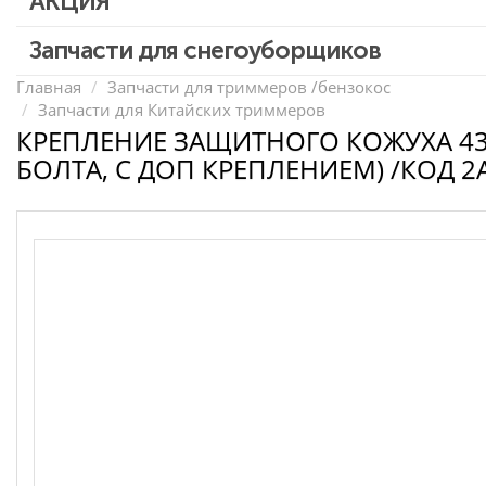
АКЦИЯ
Запчасти для перфораторов и отбойных молотков
Запчасти для УШМ (болгарок)
Скидка 50%
Запчасти для снегоуборщиков
Запчасти для электроинструмента другие
Главная
Запчасти для триммеров /бензокос
Запчасти для Китайских триммеров
Конденсаторы
КРЕПЛЕНИЕ ЗАЩИТНОГО КОЖУХА 430
Якоря, статоры
БОЛТА, С ДОП КРЕПЛЕНИЕМ) /КОД 2
Аккумуляторы, зарядные устройства
Щётки, щёточные узлы
Ремни для электроинструмента