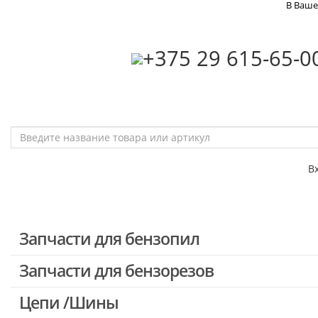
В Ваше
‎+375 29 615-65-0
В
Запчасти для бензопил
Запчасти для бензорезов
Запчасти для бензопил Stihl
Запчасти для бензопил Husqvarna, Partner
Цепи /Шины
Запчасти для Китайских бензопил