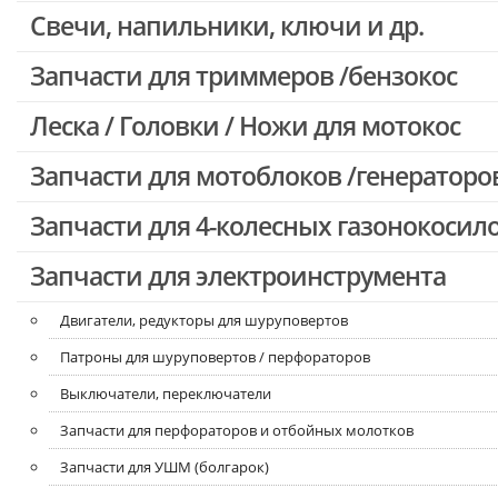
Свечи, напильники, ключи и др.
Запчасти для бензопил Oleo-mac, Echo и др.
Запчасти для триммеров /бензокос
Леска / Головки / Ножи для мотокос
Запчасти для Китайских триммеров
Запчасти для мотокос Stihl /Husqvarna /Oleo-mac /Echo и др.
Запчасти для мотоблоков /генераторо
Запчасти для 4-колесных газонокосил
Запчасти для электроинструмента
Двигатели, редукторы для шуруповертов
Патроны для шуруповертов / перфораторов
Выключатели, переключатели
Запчасти для перфораторов и отбойных молотков
Запчасти для УШМ (болгарок)