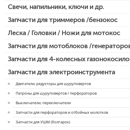
Свечи, напильники, ключи и др.
Запчасти для бензопил Oleo-mac, Echo и др.
Запчасти для триммеров /бензокос
Запчасти для Китайских триммеров
Леска / Головки / Ножи для мотокос
Запчасти для мотокос Stihl /Husqvarna /Oleo-mac /Echo и др.
Запчасти для мотоблоков /генераторо
Запчасти для 4-колесных газонокосило
Запчасти для электроинструмента
Двигатели, редукторы для шуруповертов
Патроны для шуруповертов / перфораторов
Выключатели, переключатели
Запчасти для перфораторов и отбойных молотков
Запчасти для УШМ (болгарок)