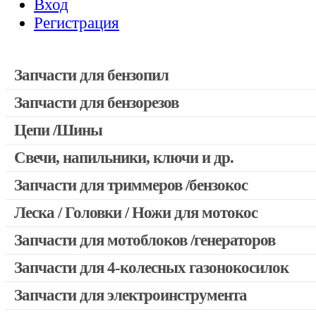
Вход
Регистрация
Запчасти для бензопил
Запчасти для бензорезов
Запчасти для бензопил Stihl
Запчасти для бензопил Husqvarna, Partner
Цепи /Шины
Запчасти для Китайских бензопил
Свечи, напильники, ключи и др.
Запчасти для бензопил Oleo-mac, Echo и др.
Запчасти для триммеров /бензокос
Леска / Головки / Ножи для мотокос
Запчасти для Китайских триммеров
Запчасти для мотокос Stihl /Husqvarna /Oleo-mac /Echo и др
Запчасти для мотоблоков /генераторов
Запчасти для 4-колесных газонокосилок
Запчасти для электроинструмента