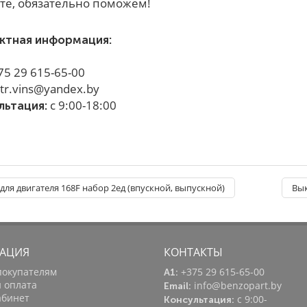
те, обязательно поможем!
ктная информация:
75 29 615-65-00
tr.vins@yandex.by
с 9:00-18:00
льтация:
для двигателя 168F набор 2ед (впускной, выпускной)
Вык
АЦИЯ
КОНТАКТЫ
покупателям
+375 29 615-65-00
A1:
и оплата
info@benzopart.by
Email:
абинет
с 9:00-
Консультация: