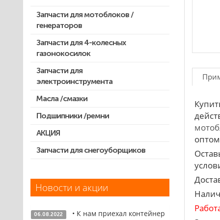
Запчасти для мотокос Stihl
/Husqvarna /Oleo-mac /Echo и др.
Запчасти для мотоблоков /
генераторов
Запчасти для 4-колесных
газонокосилок
Запчасти для
При
электроинструмента
Масла /смазки
Двигатели, редукторы для
Купит
шуруповертов
дейст
Подшипники /ремни
Патроны для шуруповертов /
мотоб
перфораторов
АКЦИЯ
оптом
Выключатели, переключатели
Запчасти для снегоуборщиков
Скидка 50%
Остав
услови
Запчасти для перфораторов и
отбойных молотков
Доста
Новости и акции
Запчасти для УШМ (болгарок)
Налич
Запчасти для электроинструмента
Работ
• К нам приехал контейнер
другие
06.08.2022