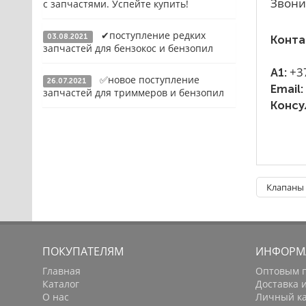
Звони
с запчастями. Успейте купить!
Конденсаторы
✔поступление редких
Якоря, статоры
03.08.2021
Конта
Подробнее
запчастей для бензокос и бензопил
Аккумуляторы, зарядные устройства
+3
A1:
✅новое поступление
26.07.2021
Щётки, щёточные узлы
Подробнее
Email:
запчастей для триммеров и бензопил
Консу
Ремни для электроинструмента
Подробнее
Клапаны 
ПОКУПАТЕЛЯМ
ИНФОРМ
Главная
Оптовым 
Каталог
Доставка 
О нас
Личный к