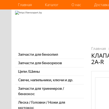
Главная
Каталог
О нас
Доставк
Главная
КЛАПА
Запчасти для бензопил
2A-R
Запчасти для бензорезов
Запчасти для бензопил Stihl
Запчасти для бензопил Husqvarna,
Цепи /Шины
Partner
Свечи, напильники, ключи и др.
Запчасти для Китайских бензопил
Запчасти для триммеров /
Запчасти для бензопил Oleo-mac,
бензокос
Echo и др.
Леска / Головки / Ножи для
Запчасти для Китайских триммеров
мотокос