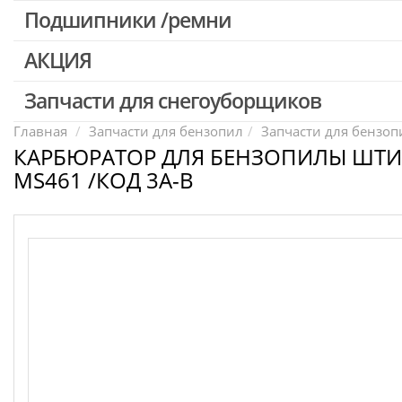
Патроны для шуруповертов / перфораторов
Подшипники /ремни
Выключатели, переключатели
АКЦИЯ
Запчасти для перфораторов и отбойных молотков
Запчасти для УШМ (болгарок)
Запчасти для снегоуборщиков
Скидка 50%
Запчасти для электроинструмента другие
Главная
Запчасти для бензопил
Запчасти для бензопи
КАРБЮРАТОР ДЛЯ БЕНЗОПИЛЫ ШТИЛ
Конденсаторы
MS461 /КОД 3A-B
Якоря, статоры
Аккумуляторы, зарядные устройства
Щётки, щёточные узлы
Ремни для электроинструмента