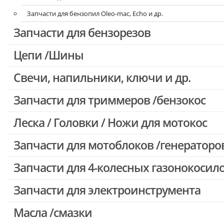
Запчасти для бензопил Oleo-mac, Echo и др.
Запчасти для бензорезов
Цепи /Шины
Свечи, напильники, ключи и др.
Запчасти для триммеров /бензокос
Леска / Головки / Ножи для мотокос
Запчасти для Китайских триммеров
Запчасти для мотокос Stihl /Husqvarna /Oleo-mac /Echo и др.
Запчасти для мотоблоков /генераторо
Запчасти для 4-колесных газонокосил
Запчасти для электроинструмента
Масла /смазки
Двигатели, редукторы для шуруповертов