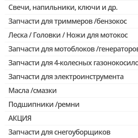
Свечи, напильники, ключи и др.
Запчасти для бензопил Oleo-mac, Echo и др.
Запчасти для триммеров /бензокос
Леска / Головки / Ножи для мотокос
Запчасти для Китайских триммеров
Запчасти для мотокос Stihl /Husqvarna /Oleo-mac /Echo и др.
Запчасти для мотоблоков /генераторо
Запчасти для 4-колесных газонокосил
Запчасти для электроинструмента
Масла /смазки
Двигатели, редукторы для шуруповертов
Патроны для шуруповертов / перфораторов
Подшипники /ремни
Выключатели, переключатели
АКЦИЯ
Запчасти для перфораторов и отбойных молотков
Запчасти для УШМ (болгарок)
Запчасти для снегоуборщиков
Скидка 50%