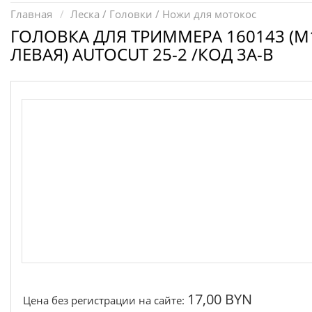
Запчасти для электроинструмента другие
Главная
Леска / Головки / Ножи для мотокос
Конденсаторы
ГОЛОВКА ДЛЯ ТРИММЕРА 160143 (М
ЛЕВАЯ) AUTOCUT 25-2 /КОД 3A-B
Якоря, статоры
Аккумуляторы, зарядные устройства
Щётки, щёточные узлы
Ремни для электроинструмента
17,00 BYN
Цена без регистрации на сайте: