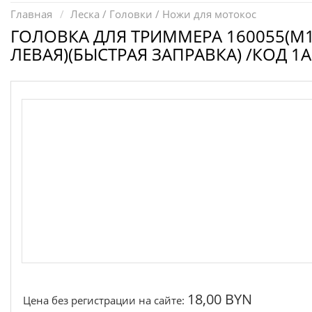
Запчасти для электроинструмента другие
Главная
Леска / Головки / Ножи для мотокос
Конденсаторы
ГОЛОВКА ДЛЯ ТРИММЕРА 160055(М1
ЛЕВАЯ)(БЫСТРАЯ ЗАПРАВКА) /КОД 1
Якоря, статоры
Аккумуляторы, зарядные устройства
Щётки, щёточные узлы
Ремни для электроинструмента
18,00 BYN
Цена без регистрации на сайте: