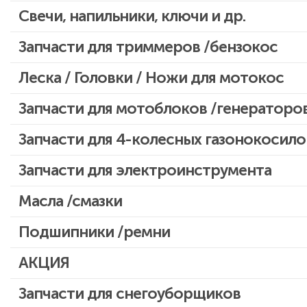
Свечи, напильники, ключи и др.
Запчасти для бензопил Oleo-mac, Echo и др.
Запчасти для триммеров /бензокос
Запчасти для Китайских триммеров
Леска / Головки / Ножи для мотокос
Запчасти для мотокос Stihl /Husqvarna /Oleo-mac /Echo и др.
Запчасти для мотоблоков /генераторо
Запчасти для 4-колесных газонокосило
Запчасти для электроинструмента
Двигатели, редукторы для шуруповертов
Масла /смазки
Патроны для шуруповертов / перфораторов
Подшипники /ремни
Выключатели, переключатели
АКЦИЯ
Запчасти для перфораторов и отбойных молотков
Запчасти для УШМ (болгарок)
Скидка 50%
Запчасти для снегоуборщиков