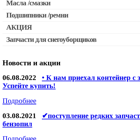
Масла /смазки
Двигатели, редукторы для шуруповертов
Патроны для шуруповертов / перфораторов
Подшипники /ремни
Выключатели, переключатели
АКЦИЯ
Запчасти для перфораторов и отбойных молотков
Запчасти для снегоуборщиков
Скидка 50%
Запчасти для УШМ (болгарок)
Запчасти для электроинструмента другие
Новости и акции
Конденсаторы
Якоря, статоры
06.08.2022
• К нам приехал контейнер с 
Аккумуляторы, зарядные устройства
Успейте купить!
Щётки, щёточные узлы
Подробнее
Ремни для электроинструмента
03.08.2021
✔поступление редких запчаст
бензопил
Подробнее