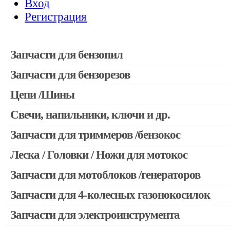
Вход
Регистрация
Запчасти для бензопил
Запчасти для бензорезов
Запчасти для бензопил Stihl
Запчасти для бензопил Husqvarna, Partner
Цепи /Шины
Запчасти для Китайских бензопил
Свечи, напильники, ключи и др.
Запчасти для бензопил Oleo-mac, Echo и др.
Запчасти для триммеров /бензокос
Леска / Головки / Ножи для мотокос
Запчасти для Китайских триммеров
Запчасти для мотокос Stihl /Husqvarna /Oleo-mac /Echo и др
Запчасти для мотоблоков /генераторов
Запчасти для 4-колесных газонокосилок
Запчасти для электроинструмента