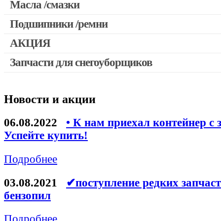
Масла /смазки
Двигатели, редукторы для шуруповертов
Патроны для шуруповертов / перфораторов
Подшипники /ремни
Выключатели, переключатели
АКЦИЯ
Запчасти для перфораторов и отбойных молотков
Запчасти для снегоуборщиков
Скидка 50%
Запчасти для УШМ (болгарок)
Запчасти для электроинструмента другие
Новости и акции
Конденсаторы
Якоря, статоры
06.08.2022
• К нам приехал контейнер с 
Аккумуляторы, зарядные устройства
Успейте купить!
Щётки, щёточные узлы
Подробнее
Ремни для электроинструмента
03.08.2021
✔поступление редких запчаст
бензопил
Подробнее