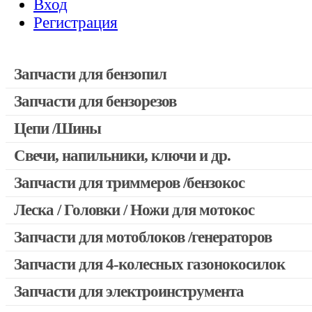
Вход
Регистрация
Запчасти для бензопил
Запчасти для бензорезов
Запчасти для бензопил Stihl
Запчасти для бензопил Husqvarna, Partner
Цепи /Шины
Запчасти для Китайских бензопил
Свечи, напильники, ключи и др.
Запчасти для бензопил Oleo-mac, Echo и др.
Запчасти для триммеров /бензокос
Леска / Головки / Ножи для мотокос
Запчасти для Китайских триммеров
Запчасти для мотокос Stihl /Husqvarna /Oleo-mac /Echo и др
Запчасти для мотоблоков /генераторов
Запчасти для 4-колесных газонокосилок
Запчасти для электроинструмента