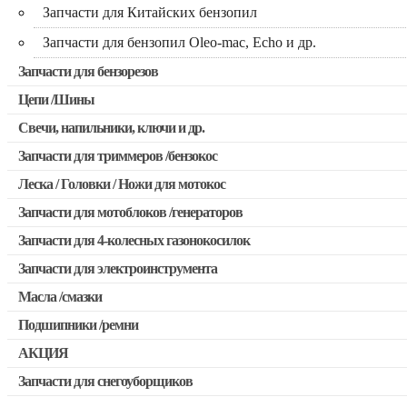
Запчасти для Китайских бензопил
Запчасти для бензопил Oleo-mac, Echo и др.
Запчасти для бензорезов
Цепи /Шины
Свечи, напильники, ключи и др.
Запчасти для триммеров /бензокос
Леска / Головки / Ножи для мотокос
Запчасти для Китайских триммеров
Запчасти для мотоблоков /генераторов
Запчасти для мотокос Stihl /Husqvarna /Oleo-mac /Echo и др
Запчасти для 4-колесных газонокосилок
Запчасти для электроинструмента
Масла /смазки
Двигатели, редукторы для шуруповертов
Подшипники /ремни
Патроны для шуруповертов / перфораторов
АКЦИЯ
Выключатели, переключатели
Запчасти для снегоуборщиков
Скидка 50%
Запчасти для перфораторов и отбойных молотков