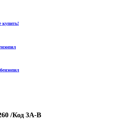
е купить!
ензопил
 бензопил
60 /Код 3A-B