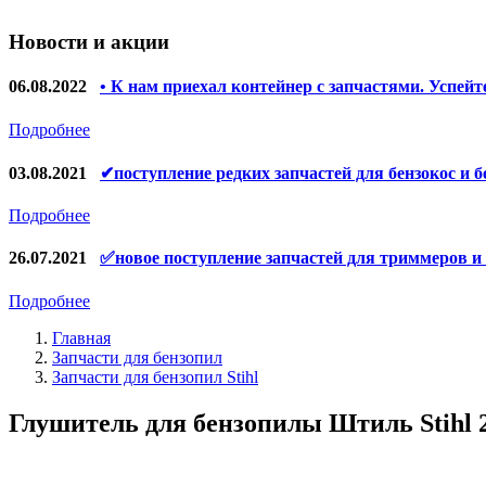
Запчасти для УШМ (болгарок)
Новости и акции
Запчасти для электроинструмента другие
Конденсаторы
06.08.2022
• К нам приехал контейнер с запчастями. Успейт
Якоря, статоры
Подробнее
Аккумуляторы, зарядные устройства
03.08.2021
✔поступление редких запчастей для бензокос и б
Щётки, щёточные узлы
Подробнее
Ремни для электроинструмента
26.07.2021
✅новое поступление запчастей для триммеров и
Подробнее
Главная
Запчасти для бензопил
Запчасти для бензопил Stihl
Глушитель для бензопилы Штиль Stihl 2