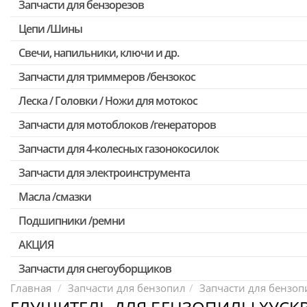
Запчасти для бензорезов
Цепи /Шины
Свечи, напильники, ключи и др.
Запчасти для триммеров /бензокос
Леска / Головки / Ножи для мотокос
Запчасти для Китайских триммеров
Запчасти для мотокос Stihl /Husqvarna /Oleo-mac /Echo и др.
Запчасти для мотоблоков /генераторов
Запчасти для 4-колесных газонокосилок
Запчасти для электроинструмента
Масла /смазки
Двигатели, редукторы для шуруповертов
Патроны для шуруповертов / перфораторов
Подшипники /ремни
Выключатели, переключатели
АКЦИЯ
Запчасти для перфораторов и отбойных молотков
Запчасти для снегоуборщиков
Скидка 50%
Запчасти для УШМ (болгарок)
Главная
Запчасти для бензопил
Запчасти для бензопи