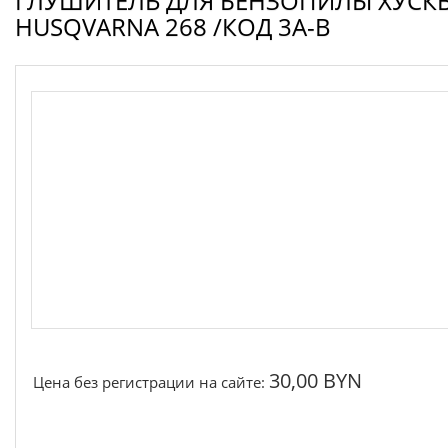
ГЛУШИТЕЛЬ ДЛЯ БЕНЗОПИЛЫ ХУСК
Запчасти для электроинструмента другие
HUSQVARNA 268 /КОД 3A-B
Конденсаторы
Якоря, статоры
Аккумуляторы, зарядные устройства
Щётки, щёточные узлы
Ремни для электроинструмента
30,00 BYN
Цена без регистрации на сайте: