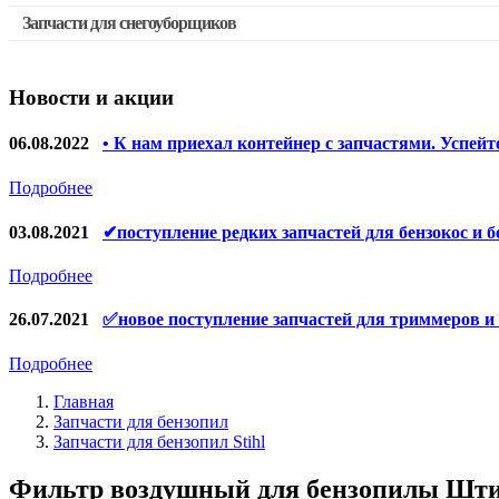
Запчасти для снегоуборщиков
Скидка 50%
Запчасти для перфораторов и отбойных молотков
Запчасти для УШМ (болгарок)
Новости и акции
Запчасти для электроинструмента другие
Конденсаторы
06.08.2022
• К нам приехал контейнер с запчастями. Успейт
Якоря, статоры
Подробнее
Аккумуляторы, зарядные устройства
03.08.2021
✔поступление редких запчастей для бензокос и б
Щётки, щёточные узлы
Подробнее
Ремни для электроинструмента
26.07.2021
✅новое поступление запчастей для триммеров и
Подробнее
Главная
Запчасти для бензопил
Запчасти для бензопил Stihl
Фильтр воздушный для бензопилы Штиль