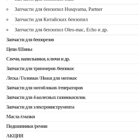
Запчасти для бензопил Husqvarna, Partner
Запчасти для Китайских бензопил
Запчасти для бензопил Oleo-mac, Echo и др.
Запчасти для бензорезов
Цепи /Шины
Свечи, напильники, ключи и др.
Запчасти для триммеров /бензокос
Леска / Головки / Ножи для мотокос
Запчасти для Китайских триммеров
Запчасти для мотоблоков /генераторов
Запчасти для мотокос Stihl /Husqvarna /Oleo-mac /Echo и др
Запчасти для 4-колесных газонокосилок
Запчасти для электроинструмента
Масла /смазки
Двигатели, редукторы для шуруповертов
Подшипники /ремни
Патроны для шуруповертов / перфораторов
АКЦИЯ
Выключатели, переключатели