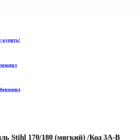
е купить!
ензопил
 бензопил
 Stihl 170/180 (мягкий) /Код 3A-B