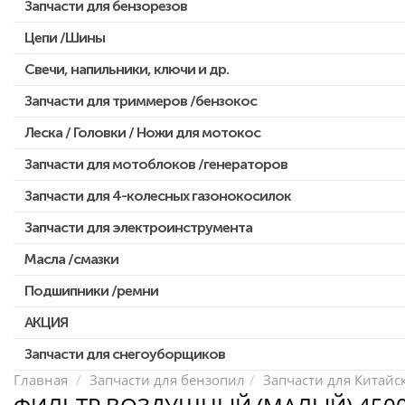
Запчасти для бензорезов
Цепи /Шины
Свечи, напильники, ключи и др.
Запчасти для триммеров /бензокос
Леска / Головки / Ножи для мотокос
Запчасти для Китайских триммеров
Запчасти для мотокос Stihl /Husqvarna /Oleo-mac /Echo и др.
Запчасти для мотоблоков /генераторов
Запчасти для 4-колесных газонокосилок
Запчасти для электроинструмента
Масла /смазки
Двигатели, редукторы для шуруповертов
Патроны для шуруповертов / перфораторов
Подшипники /ремни
Выключатели, переключатели
АКЦИЯ
Запчасти для перфораторов и отбойных молотков
Запчасти для снегоуборщиков
Скидка 50%
Запчасти для УШМ (болгарок)
Главная
Запчасти для бензопил
Запчасти для Китайс