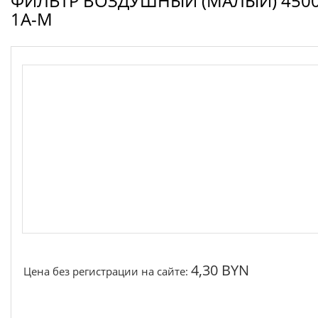
ФИЛЬТР ВОЗДУШНЫЙ (МАЛЫЙ) 4500
Запчасти для электроинструмента другие
1A-M
Конденсаторы
Якоря, статоры
Аккумуляторы, зарядные устройства
Щётки, щёточные узлы
Ремни для электроинструмента
4,30 BYN
Цена без регистрации на сайте: