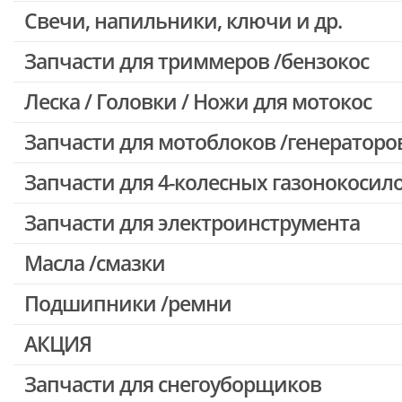
Свечи, напильники, ключи и др.
Запчасти для бензопил Oleo-mac, Echo и др.
Запчасти для триммеров /бензокос
Леска / Головки / Ножи для мотокос
Запчасти для Китайских триммеров
Запчасти для мотокос Stihl /Husqvarna /Oleo-mac /Echo и др.
Запчасти для мотоблоков /генераторо
Запчасти для 4-колесных газонокосил
Запчасти для электроинструмента
Масла /смазки
Двигатели, редукторы для шуруповертов
Патроны для шуруповертов / перфораторов
Подшипники /ремни
Выключатели, переключатели
АКЦИЯ
Запчасти для перфораторов и отбойных молотков
Запчасти для УШМ (болгарок)
Запчасти для снегоуборщиков
Скидка 50%