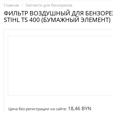
Запчасти для электроинструмента другие
Главная
Запчасти для бензорезов
Конденсаторы
ФИЛЬТР ВОЗДУШНЫЙ ДЛЯ БЕНЗОРЕ
STIHL TS 400 (БУМАЖНЫЙ ЭЛЕМЕНТ)
Якоря, статоры
Аккумуляторы, зарядные устройства
Щётки, щёточные узлы
Ремни для электроинструмента
18,46 BYN
Цена без регистрации на сайте: