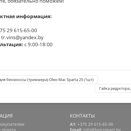
те, обязательно поможем!
ктная информация:
75 29 615-65-00
:
tr.vins@yandex.by
льтация:
с 9:00-18:00
для бензокосы (триммера) Oleo-Mac Sparta 25 (1шт)
Гайка редуктора 
АЦИЯ
КОНТАКТЫ
покупателям
A1:
+375 29 615-65-00
и оплата
Email:
info@benzopart.by