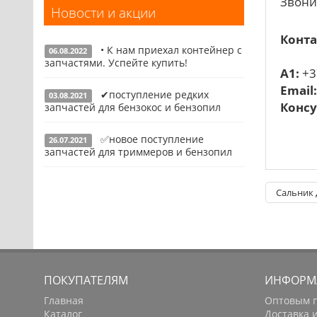
Звони
Новости и акции
Запчасти для УШМ (болгарок)
Конта
Запчасти для электроинструмента
• К нам приехал контейнер с
другие
06.08.2022
запчастями. Успейте купить!
A1:
+3
Конденсаторы
Email
✔поступление редких
03.08.2021
Якоря, статоры
Подробнее
Консу
запчастей для бензокос и бензопил
Аккумуляторы, зарядные устройства
✅новое поступление
26.07.2021
Щётки, щёточные узлы
Подробнее
запчастей для триммеров и бензопил
Ремни для электроинструмента
Подробнее
Сальник 
ПОКУПАТЕЛЯМ
ИНФОРМ
Главная
Оптовым 
Каталог
Доставка 