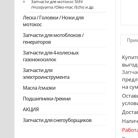
Запчасти для мотокос Stihl
/Husqvarna /Oleo-mac /Echo и др.
Леска / Головки / Ножи для
мотокос
Запчасти для мотоблоков /
При
генераторов
Запчасти для 4-колесных
Купит
газонокосилок
выгод
Запчасти для
Запча
электроинструмента
предл
на сум
Масла /смазки
Двигатели, редукторы для
шуруповертов
Остав
Подшипники /ремни
услови
Патроны для шуруповертов /
АКЦИЯ
перфораторов
Доста
Выключатели, переключатели
Запчасти для снегоуборщиков
Скидка 50%
Налич
Запчасти для перфораторов и
Работ
отбойных молотков