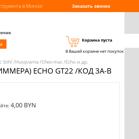
струмента в Минске
Заказать звонок
точно
Корзина пуста
Вход
Регистрация
и
В Вашей корзине нет покупок
 Stihl /Husqvarna /Oleo-mac /Echo и др.
МЕРА) ECHO GT22 /КОД 3A-B
4,00 BYN
йте: