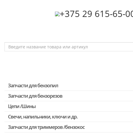
‎+375 29 615-65-0
Запчасти для бензопил
Запчасти для бензорезов
Запчасти для бензопил Stihl
Запчасти для бензопил Husqvarna, Partner
Цепи /Шины
Запчасти для Китайских бензопил
Свечи, напильники, ключи и др.
Запчасти для бензопил Oleo-mac, Echo и др.
Запчасти для триммеров /бензокос