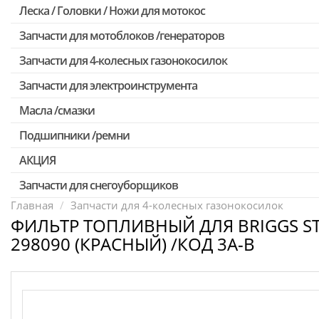
Леска / Головки / Ножи для мотокос
Запчасти для Китайских триммеров
Запчасти для мотокос Stihl /Husqvarna /Oleo-mac /Echo и др.
Запчасти для мотоблоков /генераторов
Запчасти для 4-колесных газонокосилок
Запчасти для электроинструмента
Масла /смазки
Двигатели, редукторы для шуруповертов
Патроны для шуруповертов / перфораторов
Подшипники /ремни
Выключатели, переключатели
АКЦИЯ
Запчасти для перфораторов и отбойных молотков
Запчасти для снегоуборщиков
Скидка 50%
Запчасти для УШМ (болгарок)
Главная
Запчасти для 4-колесных газонокосилок
ФИЛЬТР ТОПЛИВНЫЙ ДЛЯ BRIGGS S
Запчасти для электроинструмента другие
298090 (КРАСНЫЙ) /КОД 3A-B
Конденсаторы
Якоря, статоры
Аккумуляторы, зарядные устройства