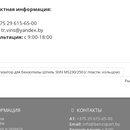
ктная информация:
75 29 615-65-00
:
tr.vins@yandex.by
льтация:
с 9:00-18:00
изатор для бензопилы Штиль Stihl MS230/250 (с пластм. кольцом)
Ры
РМАЦИЯ
КОНТАКТЫ
ым
A1:
+375 29 615-65-00
ям
Email:
info@benzopart.by
ка и оплата
Консультация:
с 9:00-