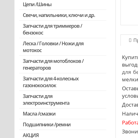
Цепи /Шины
Свечи, напильники, ключи и др.
Запчасти для триммеров /
бензокос
П
Леска / Головки / Ножи для
Запчасти для Китайских триммеров
мотокос
Запчасти для мотокос Stihl
Купит
/Husqvarna /Oleo-mac /Echo и др.
Запчасти для мотоблоков /
выгод
генераторов
для б
Запчасти для 4-колесных
мелки
газонокосилок
Остав
услови
Запчасти для
электроинструмента
Доста
Налич
Масла /смазки
Двигатели, редукторы для
шуруповертов
Работ
Подшипники /ремни
Патроны для шуруповертов /
Звони
АКЦИЯ
перфораторов