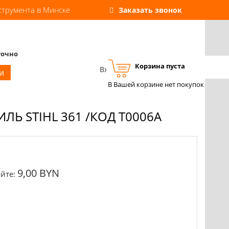
струмента в Минске
Заказать звонок
точно
Корзина пуста
Вход
Регистрация
и
В Вашей корзине нет покупок
 STIHL 361 /КОД T0006A
9,00 BYN
йте: