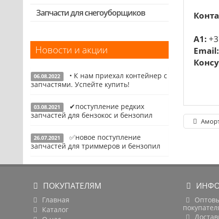
Выключатели, переключатели
Запчасти для снегоуборщиков
Скидка 50%
Конта
Запчасти для перфораторов и
отбойных молотков
A1:
+3
Новости и акции
Email
Запчасти для УШМ (болгарок)
Консу
Запчасти для электроинструмента
• К нам приехал контейнер с
другие
06.08.2022
запчастями. Успейте купить!
Конденсаторы
✔поступление редких
03.08.2021
Якоря, статоры
Подробнее
запчастей для бензокос и бензопил
Аморт
Аккумуляторы, зарядные устройства
✅новое поступление
26.07.2021
Щётки, щёточные узлы
Подробнее
запчастей для триммеров и бензопил
Ремни для электроинструмента
Подробнее
ПОКУПАТЕЛЯМ
ИНФО
Главная
Оптов
покупател
Каталог
Достав