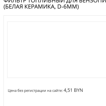
ФИЛЬТР ТОПЛИВНЫЙ ДЛЯ БЕНЗОПИ
Запчасти для электроинструмента другие
(БЕЛАЯ КЕРАМИКА, D-6ММ)
Конденсаторы
Якоря, статоры
Аккумуляторы, зарядные устройства
Щётки, щёточные узлы
Ремни для электроинструмента
4,51 BYN
Цена без регистрации на сайте: