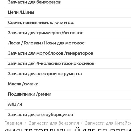
Запчасти для бензорезов
Цепи /Шины
Свечи, напильники, ключи и др.
Запчасти для триммеров /бензокос
Леска / Головки / Ножи для мотокос
Запчасти для Китайских триммеров
Запчасти для мотокос Stihl /Husqvarna /Oleo-mac /Echo и др.
Запчасти для мотоблоков /генераторов
Запчасти для 4-колесных газонокосилок
Запчасти для электроинструмента
Масла /смазки
Двигатели, редукторы для шуруповертов
Патроны для шуруповертов / перфораторов
Подшипники /ремни
Выключатели, переключатели
АКЦИЯ
Запчасти для перфораторов и отбойных молотков
Запчасти для снегоуборщиков
Скидка 50%
Запчасти для УШМ (болгарок)
Главная
Запчасти для бензопил
Запчасти для Китайс