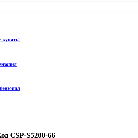
е купить!
ензопил
 бензопил
од CSP-S5200-66