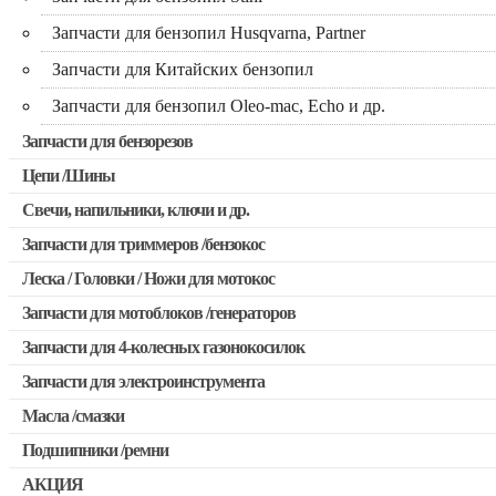
Запчасти для бензопил Husqvarna, Partner
Запчасти для Китайских бензопил
Запчасти для бензопил Oleo-mac, Echo и др.
Запчасти для бензорезов
Цепи /Шины
Свечи, напильники, ключи и др.
Запчасти для триммеров /бензокос
Леска / Головки / Ножи для мотокос
Запчасти для Китайских триммеров
Запчасти для мотоблоков /генераторов
Запчасти для мотокос Stihl /Husqvarna /Oleo-mac /Echo и др
Запчасти для 4-колесных газонокосилок
Запчасти для электроинструмента
Масла /смазки
Двигатели, редукторы для шуруповертов
Подшипники /ремни
Патроны для шуруповертов / перфораторов
АКЦИЯ
Выключатели, переключатели