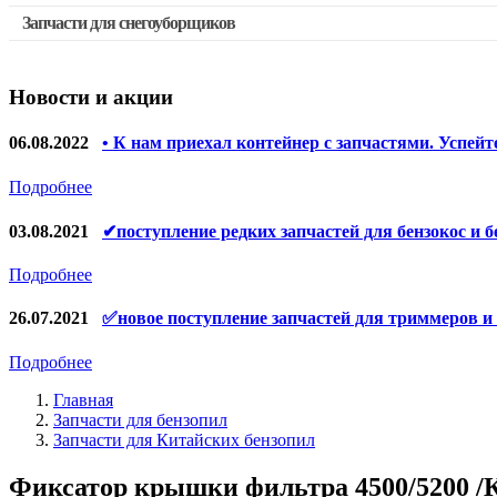
Запчасти для снегоуборщиков
Скидка 50%
Запчасти для перфораторов и отбойных молотков
Запчасти для УШМ (болгарок)
Новости и акции
Запчасти для электроинструмента другие
Конденсаторы
06.08.2022
• К нам приехал контейнер с запчастями. Успейт
Якоря, статоры
Подробнее
Аккумуляторы, зарядные устройства
03.08.2021
✔поступление редких запчастей для бензокос и б
Щётки, щёточные узлы
Подробнее
Ремни для электроинструмента
26.07.2021
✅новое поступление запчастей для триммеров и
Подробнее
Главная
Запчасти для бензопил
Запчасти для Китайских бензопил
Фиксатор крышки фильтра 4500/5200 /К