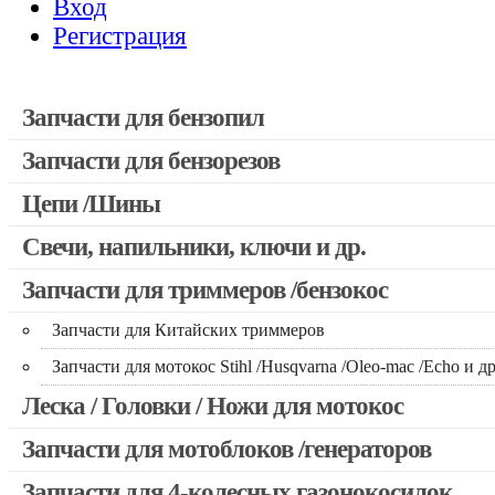
Вход
Регистрация
Запчасти для бензопил
Запчасти для бензорезов
Запчасти для бензопил Stihl
Запчасти для бензопил Husqvarna, Partner
Цепи /Шины
Запчасти для Китайских бензопил
Свечи, напильники, ключи и др.
Запчасти для бензопил Oleo-mac, Echo и др.
Запчасти для триммеров /бензокос
Запчасти для Китайских триммеров
Запчасти для мотокос Stihl /Husqvarna /Oleo-mac /Echo и др
Леска / Головки / Ножи для мотокос
Запчасти для мотоблоков /генераторов
Запчасти для 4-колесных газонокосилок