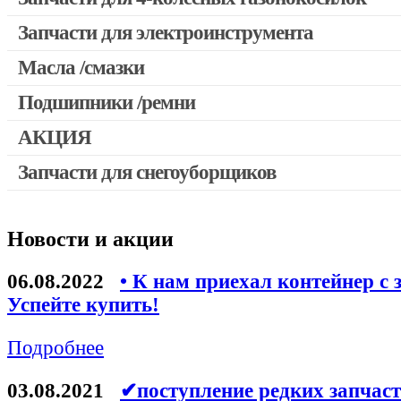
Запчасти для электроинструмента
Масла /смазки
Двигатели, редукторы для шуруповертов
Патроны для шуруповертов / перфораторов
Подшипники /ремни
Выключатели, переключатели
АКЦИЯ
Запчасти для перфораторов и отбойных молотков
Запчасти для снегоуборщиков
Скидка 50%
Запчасти для УШМ (болгарок)
Запчасти для электроинструмента другие
Новости и акции
Конденсаторы
Якоря, статоры
06.08.2022
• К нам приехал контейнер с 
Аккумуляторы, зарядные устройства
Успейте купить!
Щётки, щёточные узлы
Подробнее
Ремни для электроинструмента
03.08.2021
✔поступление редких запчаст