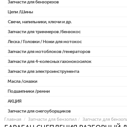
Запчасти для бензорезов
Цепи /Шины
Свечи, напильники, ключи и др.
Запчасти для триммеров /бензокос
Леска / Головки / Ножи для мотокос
Запчасти для Китайских триммеров
Запчасти для мотокос Stihl /Husqvarna /Oleo-mac /Echo и др.
Запчасти для мотоблоков /генераторов
Запчасти для 4-колесных газонокосилок
Запчасти для электроинструмента
Масла /смазки
Двигатели, редукторы для шуруповертов
Патроны для шуруповертов / перфораторов
Подшипники /ремни
Выключатели, переключатели
АКЦИЯ
Запчасти для перфораторов и отбойных молотков
Запчасти для снегоуборщиков
Скидка 50%
Запчасти для УШМ (болгарок)
Главная
Запчасти для бензопил
Запчасти для бензопи