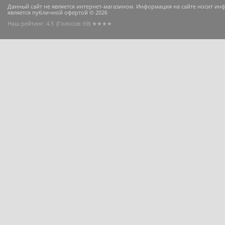
Данный сайт не является интернет-магазином. Информация на сайте носит и
является публичной офертой © 2026
Наш рейтинг: 4.5
(Голосов:
69
) ★★★★