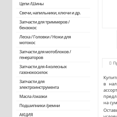
Цепи /Шины
Свечи, напильники, ключи и др.
Запчасти для триммеров /
бензокос
Леска / Головки / Ножи для
Запчасти для Китайских триммеров
мотокос
Запчасти для мотокос Stihl
/Husqvarna /Oleo-mac /Echo и др.
Запчасти для мотоблоков /
генераторов
П
Запчасти для 4-колесных
газонокосилок
Купит
Запчасти для
в нал
электроинструмента
ассор
предл
Масла /смазки
Двигатели, редукторы для
шуруповертов
на сум
Подшипники /ремни
Остав
Патроны для шуруповертов /
АКЦИЯ
перфораторов
услови