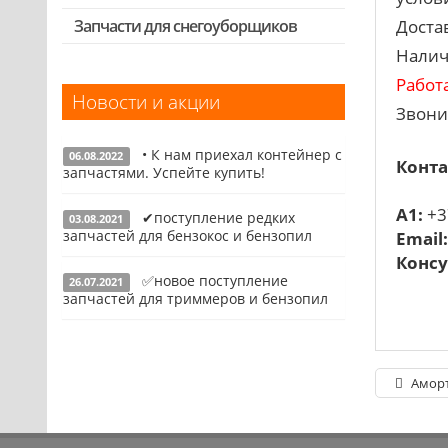
Выключатели, переключатели
Доста
Запчасти для снегоуборщиков
Скидка 50%
Налич
Запчасти для перфораторов и
отбойных молотков
Работ
Новости и акции
Запчасти для УШМ (болгарок)
Звони
Запчасти для электроинструмента
• К нам приехал контейнер с
другие
06.08.2022
Конта
запчастями. Успейте купить!
Конденсаторы
A1:
+3
✔поступление редких
03.08.2021
Якоря, статоры
Подробнее
запчастей для бензокос и бензопил
Email
Аккумуляторы, зарядные устройства
Консу
✅новое поступление
26.07.2021
Щётки, щёточные узлы
Подробнее
запчастей для триммеров и бензопил
Ремни для электроинструмента
Подробнее
Аморти