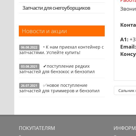
Выключатели, переключатели
Запчасти для снегоуборщиков
Скидка 50%
Звони
Запчасти для перфораторов и
отбойных молотков
Конта
Новости и акции
Запчасти для УШМ (болгарок)
A1:
+3
Запчасти для электроинструмента
Email
• К нам приехал контейнер с
другие
06.08.2022
запчастями. Успейте купить!
Консу
Конденсаторы
✔поступление редких
03.08.2021
Якоря, статоры
Подробнее
запчастей для бензокос и бензопил
Аккумуляторы, зарядные устройства
✅новое поступление
26.07.2021
Щётки, щёточные узлы
Подробнее
запчастей для триммеров и бензопил
Сальник 
Ремни для электроинструмента
Подробнее
ПОКУПАТЕЛЯМ
ИНФОРМ