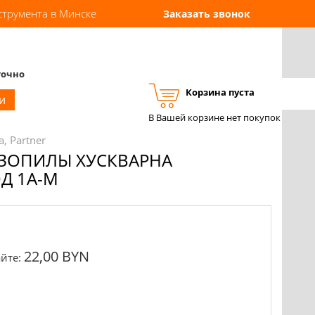
струмента в Минске
Заказать звонок
точно
Корзина пуста
Вход
Регистрация
и
В Вашей корзине нет покупок
, Partner
НЗОПИЛЫ ХУСКВАРНА
ОД 1A-M
22,00 BYN
йте: