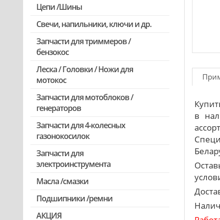
Цепи /Шины
Свечи, напильники, ключи и др.
Запчасти для триммеров /
бензокос
Леска / Головки / Ножи для
Запчасти для Китайских триммеров
При
мотокос
Запчасти для мотокос Stihl
/Husqvarna /Oleo-mac /Echo и др.
Запчасти для мотоблоков /
Купит
генераторов
в нал
Запчасти для 4-колесных
ассор
газонокосилок
Специ
Белару
Запчасти для
электроинструмента
Остав
услови
Масла /смазки
Двигатели, редукторы для
шуруповертов
Доста
Подшипники /ремни
Налич
Патроны для шуруповертов /
АКЦИЯ
перфораторов
Работ