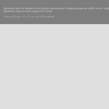
Данный сайт не является интернет-магазином. Информация на сайте носит и
является публичной офертой © 2026
Наш рейтинг: 4.5
(Голосов:
69
) ★★★★