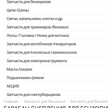
Запчасти для бензорезов
Цепи /Шины
Свечи, напильники, ключи и др.
Запчасти для триммеров /бензокос
Леска / Головки / Ножи для мотокос
Запчасти для Китайских триммеров
Запчасти для мотокос Stihl /Husqvarna /Oleo-mac /Echo и др.
Запчасти для мотоблоков /генераторов
Запчасти для 4-колесных газонокосилок
Запчасти для электроинструмента
Масла /смазки
Двигатели, редукторы для шуруповертов
Патроны для шуруповертов / перфораторов
Подшипники /ремни
Выключатели, переключатели
АКЦИЯ
Запчасти для перфораторов и отбойных молотков
Запчасти для снегоуборщиков
Скидка 50%
Запчасти для УШМ (болгарок)
Главная
Запчасти для бензопил
Запчасти для бензопи