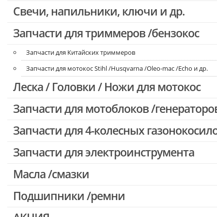
Свечи, напильники, ключи и др.
Запчасти для бензопил Oleo-mac, Echo и др.
Запчасти для триммеров /бензокос
Запчасти для Китайских триммеров
Запчасти для мотокос Stihl /Husqvarna /Oleo-mac /Echo и др.
Леска / Головки / Ножи для мотокос
Запчасти для мотоблоков /генераторо
Запчасти для 4-колесных газонокосил
Запчасти для электроинструмента
Масла /смазки
Двигатели, редукторы для шуруповертов
Патроны для шуруповертов / перфораторов
Подшипники /ремни
Выключатели, переключатели