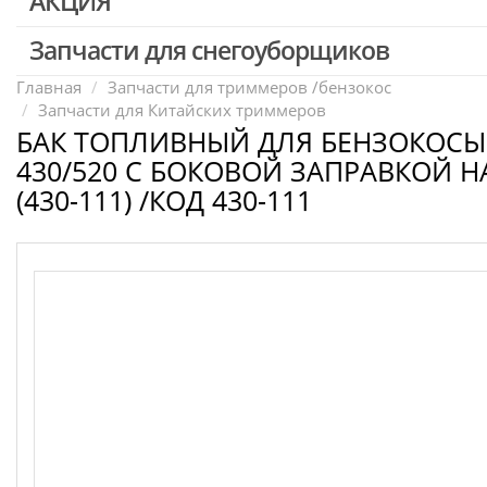
АКЦИЯ
Запчасти для перфораторов и отбойных молотков
Запчасти для УШМ (болгарок)
Запчасти для снегоуборщиков
Скидка 50%
Запчасти для электроинструмента другие
Главная
Запчасти для триммеров /бензокос
Запчасти для Китайских триммеров
Конденсаторы
БАК ТОПЛИВНЫЙ ДЛЯ БЕНЗОКОСЫ
Якоря, статоры
430/520 С БОКОВОЙ ЗАПРАВКОЙ Н
Аккумуляторы, зарядные устройства
(430-111) /КОД 430-111
Щётки, щёточные узлы
Ремни для электроинструмента