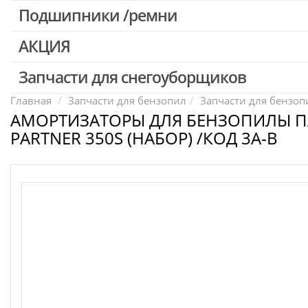
Патроны для шуруповертов / перфораторов
Подшипники /ремни
Выключатели, переключатели
АКЦИЯ
Запчасти для перфораторов и отбойных молотков
Запчасти для УШМ (болгарок)
Запчасти для снегоуборщиков
Скидка 50%
Запчасти для электроинструмента другие
Главная
Запчасти для бензопил
Запчасти для бензопи
АМОРТИЗАТОРЫ ДЛЯ БЕНЗОПИЛЫ П
Конденсаторы
PARTNER 350S (НАБОР) /КОД 3A-B
Якоря, статоры
Аккумуляторы, зарядные устройства
Щётки, щёточные узлы
Ремни для электроинструмента