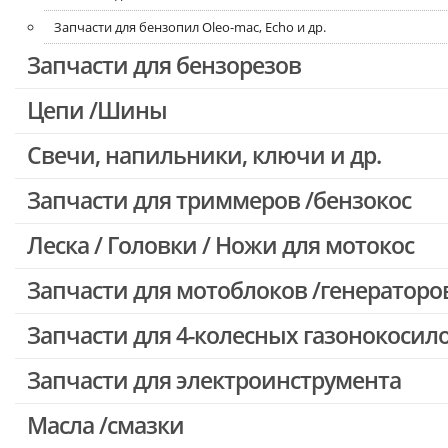
Запчасти для бензопил Oleo-mac, Echo и др.
Запчасти для бензорезов
Цепи /Шины
Свечи, напильники, ключи и др.
Запчасти для триммеров /бензокос
Леска / Головки / Ножи для мотокос
Запчасти для Китайских триммеров
Запчасти для мотокос Stihl /Husqvarna /Oleo-mac /Echo и др.
Запчасти для мотоблоков /генераторо
Запчасти для 4-колесных газонокосил
Запчасти для электроинструмента
Масла /смазки
Двигатели, редукторы для шуруповертов