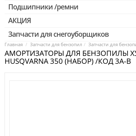
Патроны для шуруповертов / перфораторов
Подшипники /ремни
Выключатели, переключатели
АКЦИЯ
Запчасти для перфораторов и отбойных молотков
Запчасти для УШМ (болгарок)
Запчасти для снегоуборщиков
Скидка 50%
Запчасти для электроинструмента другие
Главная
Запчасти для бензопил
Запчасти для бензопи
АМОРТИЗАТОРЫ ДЛЯ БЕНЗОПИЛЫ Х
Конденсаторы
HUSQVARNA 350 (НАБОР) /КОД 3A-B
Якоря, статоры
Аккумуляторы, зарядные устройства
Щётки, щёточные узлы
Ремни для электроинструмента