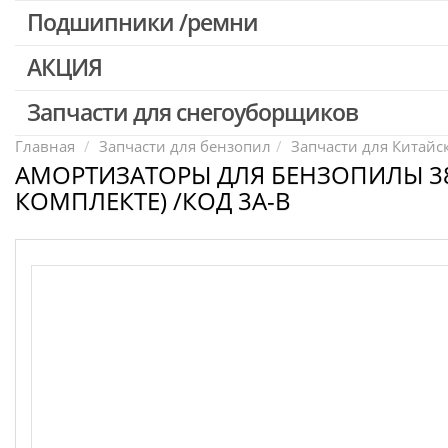
Патроны для шуруповертов / перфораторов
Подшипники /ремни
Выключатели, переключатели
АКЦИЯ
Запчасти для перфораторов и отбойных молотков
Запчасти для УШМ (болгарок)
Запчасти для снегоуборщиков
Скидка 50%
Запчасти для электроинструмента другие
Главная
Запчасти для бензопил
Запчасти для Китайс
АМОРТИЗАТОРЫ ДЛЯ БЕНЗОПИЛЫ 38
Конденсаторы
КОМПЛЕКТЕ) /КОД 3A-B
Якоря, статоры
Аккумуляторы, зарядные устройства
Щётки, щёточные узлы
Ремни для электроинструмента