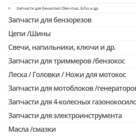
Запчасти для бензопил Oleo-mac, Echo и др.
Запчасти для бензорезов
Цепи /Шины
Свечи, напильники, ключи и др.
Запчасти для триммеров /бензокос
Леска / Головки / Ножи для мотокос
Запчасти для Китайских триммеров
Запчасти для мотокос Stihl /Husqvarna /Oleo-mac /Echo и др.
Запчасти для мотоблоков /генераторо
Запчасти для 4-колесных газонокосил
Запчасти для электроинструмента
Масла /смазки
Двигатели, редукторы для шуруповертов