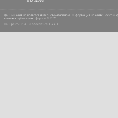
Данный сайт не является интернет-магазином. Информация на сайте носит и
является публичной офертой © 2026
Наш рейтинг: 4.5
(Голосов:
69
) ★★★★