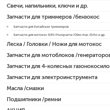
Свечи, напильники, ключи и др.
Запчасти для бензопил Oleo-mac, Echo и др.
Запчасти для триммеров /бензокос
Запчасти для Китайских триммеров
Запчасти для мотокос Stihl /Husqvarna /Oleo-mac /Echo и др.
Леска / Головки / Ножи для мотокос
Запчасти для мотоблоков /генераторо
Запчасти для 4-колесных газонокосило
Запчасти для электроинструмента
Двигатели, редукторы для шуруповертов
Масла /смазки
Патроны для шуруповертов / перфораторов
Подшипники /ремни
Выключатели, переключатели