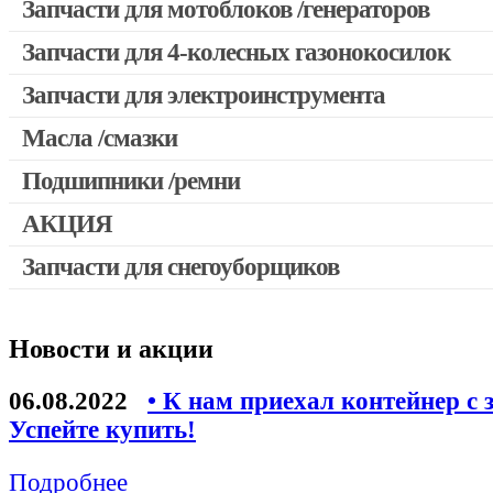
Запчасти для мотоблоков /генераторов
Запчасти для 4-колесных газонокосилок
Запчасти для электроинструмента
Масла /смазки
Двигатели, редукторы для шуруповертов
Патроны для шуруповертов / перфораторов
Подшипники /ремни
Выключатели, переключатели
АКЦИЯ
Запчасти для перфораторов и отбойных молотков
Запчасти для снегоуборщиков
Скидка 50%
Запчасти для УШМ (болгарок)
Запчасти для электроинструмента другие
Новости и акции
Конденсаторы
Якоря, статоры
06.08.2022
• К нам приехал контейнер с 
Аккумуляторы, зарядные устройства
Успейте купить!
Щётки, щёточные узлы
Подробнее