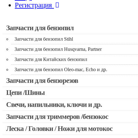
Регистрация
Запчасти для бензопил
Запчасти для бензопил Stihl
Запчасти для бензопил Husqvarna, Partner
Запчасти для Китайских бензопил
Запчасти для бензопил Oleo-mac, Echo и др.
Запчасти для бензорезов
Цепи /Шины
Свечи, напильники, ключи и др.
Запчасти для триммеров /бензокос
Леска / Головки / Ножи для мотокос
Запчасти для Китайских триммеров
Запчасти для мотокос Stihl /Husqvarna /Oleo-mac /Echo и др