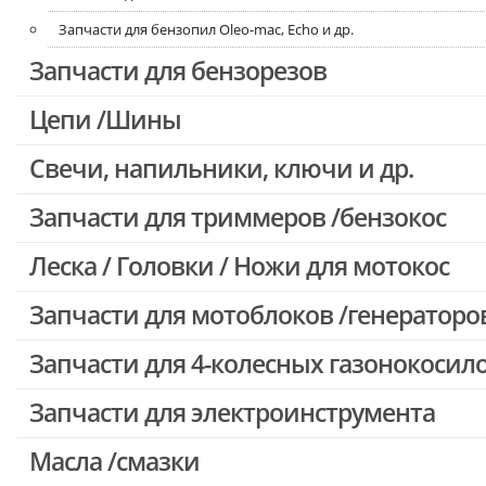
Запчасти для бензопил Oleo-mac, Echo и др.
Запчасти для бензорезов
Цепи /Шины
Свечи, напильники, ключи и др.
Запчасти для триммеров /бензокос
Леска / Головки / Ножи для мотокос
Запчасти для Китайских триммеров
Запчасти для мотокос Stihl /Husqvarna /Oleo-mac /Echo и др.
Запчасти для мотоблоков /генераторо
Запчасти для 4-колесных газонокосил
Запчасти для электроинструмента
Масла /смазки
Двигатели, редукторы для шуруповертов