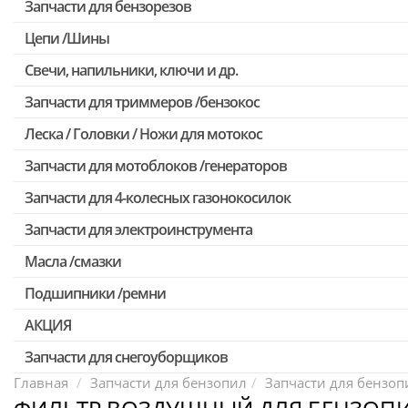
Запчасти для бензорезов
Цепи /Шины
Свечи, напильники, ключи и др.
Запчасти для триммеров /бензокос
Леска / Головки / Ножи для мотокос
Запчасти для Китайских триммеров
Запчасти для мотокос Stihl /Husqvarna /Oleo-mac /Echo и др.
Запчасти для мотоблоков /генераторов
Запчасти для 4-колесных газонокосилок
Запчасти для электроинструмента
Масла /смазки
Двигатели, редукторы для шуруповертов
Патроны для шуруповертов / перфораторов
Подшипники /ремни
Выключатели, переключатели
АКЦИЯ
Запчасти для перфораторов и отбойных молотков
Запчасти для снегоуборщиков
Скидка 50%
Запчасти для УШМ (болгарок)
Главная
Запчасти для бензопил
Запчасти для бензопи