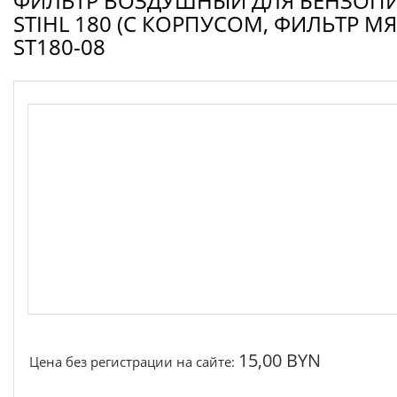
ФИЛЬТР ВОЗДУШНЫЙ ДЛЯ БЕНЗОП
Запчасти для электроинструмента другие
STIHL 180 (С КОРПУСОМ, ФИЛЬТР МЯ
Конденсаторы
ST180-08
Якоря, статоры
Аккумуляторы, зарядные устройства
Щётки, щёточные узлы
Ремни для электроинструмента
15,00 BYN
Цена без регистрации на сайте: