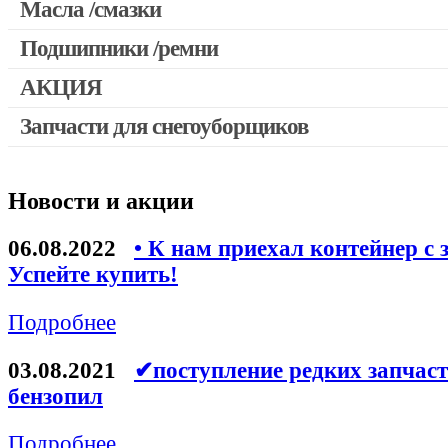
Масла /смазки
Двигатели, редукторы для шуруповертов
Патроны для шуруповертов / перфораторов
Подшипники /ремни
Выключатели, переключатели
АКЦИЯ
Запчасти для перфораторов и отбойных молотков
Запчасти для снегоуборщиков
Скидка 50%
Запчасти для УШМ (болгарок)
Запчасти для электроинструмента другие
Новости и акции
Конденсаторы
Якоря, статоры
06.08.2022
• К нам приехал контейнер с 
Аккумуляторы, зарядные устройства
Успейте купить!
Щётки, щёточные узлы
Подробнее
Ремни для электроинструмента
03.08.2021
✔поступление редких запчаст
бензопил
Подробнее