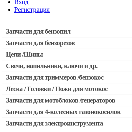
Вход
Регистрация
Запчасти для бензопил
Запчасти для бензорезов
Запчасти для бензопил Stihl
Запчасти для бензопил Husqvarna, Partner
Цепи /Шины
Запчасти для Китайских бензопил
Свечи, напильники, ключи и др.
Запчасти для бензопил Oleo-mac, Echo и др.
Запчасти для триммеров /бензокос
Леска / Головки / Ножи для мотокос
Запчасти для Китайских триммеров
Запчасти для мотокос Stihl /Husqvarna /Oleo-mac /Echo и др
Запчасти для мотоблоков /генераторов
Запчасти для 4-колесных газонокосилок
Запчасти для электроинструмента