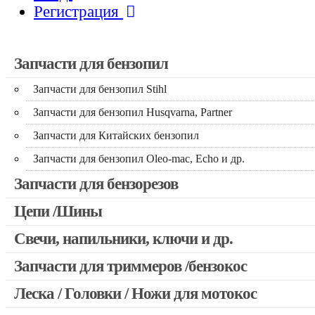
Регистрация
Запчасти для бензопил
Запчасти для бензопил Stihl
Запчасти для бензопил Husqvarna, Partner
Запчасти для Китайских бензопил
Запчасти для бензопил Oleo-mac, Echo и др.
Запчасти для бензорезов
Цепи /Шины
Свечи, напильники, ключи и др.
Запчасти для триммеров /бензокос
Леска / Головки / Ножи для мотокос
Запчасти для Китайских триммеров
Запчасти для мотокос Stihl /Husqvarna /Oleo-mac /Echo и др